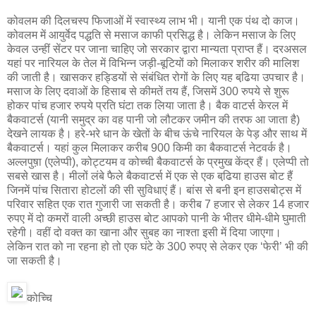
कोवलम की दिलचस्प फिजाओं में स्वास्थ्य लाभ भी। यानी एक पंथ दो काज।
कोवलम में आयुर्वेद पद्धति से मसाज काफी प्रसिद्ध है। लेकिन मसाज के लिए
केवल उन्हीं सेंटर पर जाना चाहिए जो सरकार द्वारा मान्यता प्राप्त हैं। दरअसल
यहां पर नारियल के तेल में विभिन्न जड़ी-बूटियों को मिलाकर शरीर की मालिश
की जाती है। खासकर हड्डियों से संबंधित रोगों के लिए यह बढि़या उपचार है।
मसाज के लिए दवाओं के हिसाब से कीमतें तय हैं, जिसमें 300 रुपये से शुरू
होकर पांच हजार रुपये प्रति घंटा तक लिया जाता है। बैक वाटर्स केरल में
बैकवाटर्स (यानी समुद्र का वह पानी जो लौटकर जमीन की तरफ आ जाता है)
देखने लायक है। हरे-भरे धान के खेतों के बीच ऊंचे नारियल के पेड़ और साथ में
बैकवाटर्स। यहां कुल मिलाकर करीब 900 किमी का बैकवाटर्स नेटवर्क है।
अल्लपुष़ा (एलेप्पी), कोट्टयम व कोच्ची बैकवाटर्स के प्रमुख केंद्र हैं। एलेप्पी तो
सबसे खास है। मीलों लंबे फैले बैकवाटर्स में एक से एक बढि़या हाउस बोट हैं
जिनमें पांच सितारा होटलों की सी सुविधाएं हैं। बांस से बनी इन हाउसबोट्स में
परिवार सहित एक रात गुजारी जा सकती है। करीब 7 हजार से लेकर 14 हजार
रुपए में दो कमरों वाली अच्छी हाउस बोट आपको पानी के भीतर धीमे-धीमे घुमाती
रहेगी। वहीं दो वक्त का खाना और सुबह का नाश्ता इसी में दिया जाएगा।
लेकिन रात को ना रहना हो तो एक घंटे के 300 रुपए से लेकर एक ‘फेरी’ भी की
जा सकती है।
कोच्चि