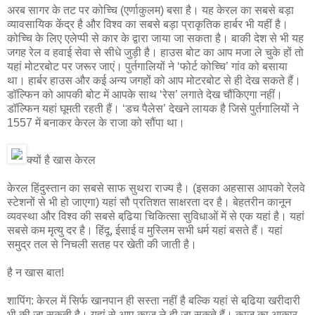
अरब सागर के तट पर कोच्चि (एर्णाकुलम) बसा है। यह केरल का सबसे बड़ा
व्यावसायिक केंद्र है और विश्व का सबसे बड़ा प्राकृतिक हार्बर भी यहीं है।
कोच्चि के लिए एलेप्पी से कार के द्वारा जाया जा सकता है। बाकी देश से भी यह
जगह रेल व हवाई सेवा से सीधे जुड़ी है। हाउस बोट का आप मजा ले चुके हों तो
यहां मोटरबोट पर जरूर जाएं। पुर्तगालियों ने ‘फोर्ट कोच्चि’ गांव को बसाया
था। हार्बर हाउस और कई अन्य जगहों को आप मोटरबोट से ही देख सकते हैं।
डॉल्फिन को आपकी बोट में आपके साथ ‘रेस’ लगाते देख चौंकिएगा नहीं।
डॉल्फिन यहां घूमती रहती हैं। ‘डच पैलेस’ देखने लायक है जिसे पुर्तगालियों ने
1557 में बनाकर केरल के राजा को सौंपा था।
क्यों है खास केरल
केरल हिंदुस्तान का सबसे साफ सुथरा राज्य है। (इसका अहसास आपको रेलवे
स्टेशनों से भी हो जाएगा) यहां सौ प्रतिशत साक्षरता दर है। बेहतरीन कानून
व्यवस्था और विश्व की सबसे बढि़या चिकित्सा सुविधाओं में से एक यहां है। यहां
सबसे कम मृत्यु दर है। हिंदू, ईसाई व मुस्लिम सभी धर्म यहां बसते हैं। यहां
समुद्र तल से निचली सतह पर खेती की जाती है।
है न खास बात!
शापिंग: केरल में सिर्फ खानपान ही सस्ता नहीं है बल्कि यहां से बढि़या खरीदारी
भी की जा सकती है। यहां से आप काजू ले ही जा सकते हैं। काजू का आकार