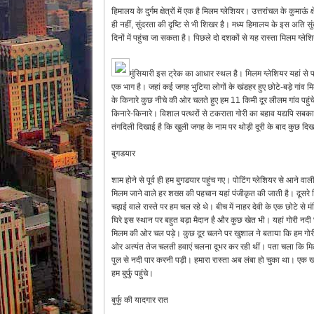
हिमालय के दुर्गम क्षेत्रों में एक है मिलम ग्लेशियर। उत्तरांचल के कुमाऊ
ही नहीं, सुंदरता की दृष्टि से भी शिखर है। मध्य हिमालय के इस अति 
दिनों में पहुंचा जा सकता है। पिछले दो दशकों से यह रास्ता मिलम ग्ले
मुंसियारी इस ट्रेक का आधार स्थल है। मिलम ग्लेशियर यहां से पश्
एक भाग है। जहां कई जगह भुटिया लोगों के खंडहर हुए छोटे-बड़े गांव म
के किनारे कुछ नीचे की ओर चलते हुए हम 11 किमी दूर लीलम गांव पहु
किनारे-किनारे। विशाल पत्थरों से टकराता गोरी का बहाव यद्यपि सबका ध्
तंगदिली दिखाई है कि खुली जगह के नाम पर थोड़ी दूरी के बाद कुछ दिख
बुगडयार
शाम होने से पूर्व ही हम बुगडयार पहुंच गए। पोटिंग ग्लेशियर से आने वा
मिलम जाने वाले हर शख्स की पहचान यहां पंजीकृत की जाती है। दूसरे 
चढ़ाई वाले रास्ते पर हम चल रहे थे। बीच में नाहर देवी के एक छोटे से म
घिरे इस स्थान पर बहुत बड़ा मैदान है और कुछ खेत भी। यहां गोरी नदी 
मिलम की ओर चल पड़े। कुछ दूर चलने पर खुशाल ने बताया कि हम गोरी घ
ओर अत्यंत तेज चलती हवाएं चलना दूभर कर रही थीं। पता चला कि मिलम जा
पुल से नदी पार करनी पड़ी। हमारा रास्ता अब लंबा हो चुका था। एक खड
हम बुर्फु पहुंचे।
बुर्फु की यादगार रात