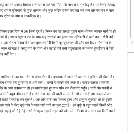
ं क्षेत्र की यह धरोहर तिब्बत व नेपाल से सटे गांव मिलम के नाम से ही प्रसिद्ध है। यह सिर्फ ऊंचाई
सुंदर भाग में मुंसियारी से कुछ आसान और कुछ कठिन रास्तों पर चल कर आम तौर पर चार से पांच
शियर ट्रेक के नाम से लोकप्रिय है।
चिम उत्तर दिशा में 56 किमी दूर है। मिलम का यह रास्ता पुराने भारत-तिब्बत व्यापार मार्ग का ही
िलते हैं। गाइड खुशाल राम के साथ छह सदस्यों का हमारा दल मुंसियारी से आगे बढ़ा। गोरी नदी
In
ंचे। एक होटल में रात बिताकर सुबह हम 15 किमी दूर बुगडयार की ओर चल दिए। गोरी गंगा के
यान खींचता है, परंतु नदी के दोनों ओर पहाड़ों की घनी श्रृंखलाओं को बनाते हुए ईश्वर ने ऐसी
ाई नहीं देता।
ली पोटिंग नदी का यहां गोरी से संगम होता है। बुगडयार में भारत तिब्बत सीमा पुलिस की चौकी है।
दिन हमारा दल बुगडयार से आगे चला। रास्ते में काफी घने जंगल हैं। ऊबड़-खाबड़ व हलकी
ंदिर के आगे नतमस्तक हो हम मापांग होते हुए शाम पांच बजे रीलकोट पहुंचे। चारों ओर पर्वतों से
घाटी में बहुत नीचे बहती है। गोरी गंगा नदी की घाटी अगले दिन पौ फटते ही हम नाश्ता लेकर
ाटी में प्रवेश कर चुके हैं। एक ओर घाटी का विहंगम दृश्य और अनुपम सुंदरता थी तो दूसरी
ने के लिए बुर्फु गांव के पास गोरी नदी का पुल टूटा है। हमें बुर्फु से बहुत पहले किसी और
़ी चढ़ाई को टेढ़े-मेढ़े रास्ते से चढ़कर हमने राहत की सांस ली। मिलम से लगभग दस किमी पहले