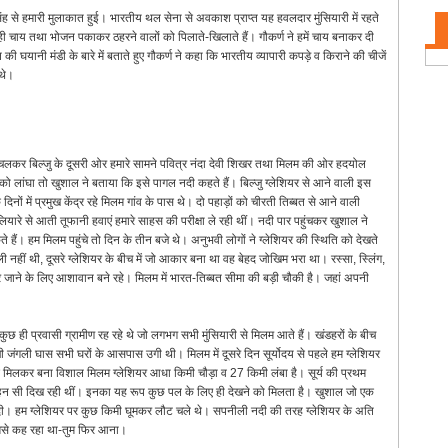
्ण सिंह से हमारी मुलाकात हुई। भारतीय थल सेना से अवकाश प्राप्त यह हवलदार मुंसियारी में रहते
े ही चाय तथा भोजन पकाकर ठहरने वालों को पिलाते-खिलाते हैं। गौकर्ण ने हमें चाय बनाकर दी
ी घयानी मंडी के बारे में बताते हुए गौकर्ण ने कहा कि भारतीय व्यापारी कपड़े व किराने की चीजें
 थे।
आगे चलकर बिल्जु के दूसरी ओर हमारे सामने पवित्र नंदा देवी शिखर तथा मिलम की ओर हदयोल
को लांघा तो खुशाल ने बताया कि इसे पागल नदी कहते हैं। बिल्जु ग्लेशियर से आने वाली इस
िनों में प्रमुख केंद्र रहे मिलम गांव के पास थे। दो पहाड़ों को चीरती तिब्बत से आने वाली
ारे से आती तूफानी हवाएं हमारे साहस की परीक्षा ले रही थीं। नदी पार पहुंचकर खुशाल ने
 हैं। हम मिलम पहुंचे तो दिन के तीन बजे थे। अनुभवी लोगों ने ग्लेशियर की स्थिति को देखते
 नहीं थी, दूसरे ग्लेशियर के बीच में जो आकार बना था वह बेहद जोखिम भरा था। रस्सा, स्लिंग,
 जाने के लिए आशावान बने रहे। मिलम में भारत-तिब्बत सीमा की बड़ी चौकी है। जहां अपनी
 कुछ ही प्रवासी ग्रामीण रह रहे थे जो लगभग सभी मुंसियारी से मिलम आते हैं। खंडहरों के बीच
जंगली घास सभी घरों के आसपास उगी थी। मिलम में दूसरे दिन सूर्योदय से पहले हम ग्लेशियर
से मिलकर बना विशाल मिलम ग्लेशियर आधा किमी चौड़ा व 27 किमी लंबा है। सूर्य की प्रथम
दुल्हन सी दिख रही थीं। इनका यह रूप कुछ पल के लिए ही देखने को मिलता है। खुशाल जो एक
ीं दी। हम ग्लेशियर पर कुछ किमी घूमकर लौट चले थे। सपनीली नदी की तरह ग्लेशियर के अति
ो हमसे कह रहा था-तुम फिर आना।