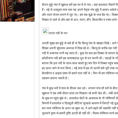
वीरान बुर्फु गांव में खुशाल हमें एक घर में ले गया। वहां हवलदार गौकर
हैं। मई से अक्टूबर मास तक यह अपने पैतृक गांव बुर्फु में आकर अकेल
और स्वयं भोजन बनाने में जुट गए। हम सब चूल्हे के पास बैठ गए। तिब्बत क
तिब्बत ले जाते थे और वहां से ऊन, स्वाग, हींग, शिलाजीत व पसम लाते
पागल नदी के पार
अगली सुबह हम बुर्फु से चले ही थे कि बिल्जु गांव के खंडहर दिखे। 
शिखर अपनी सुंदरतम अवस्था में दिख रहे थे। बिल्जु के करीब एक नदी 
नदी में अचानक पानी बढ़ जाता है। कुछ देर बाद हम तिब्बत से व्यापार के द
कोलीगाणा नदी हमें एक कामचलाऊ पुल से पार करनी थी। पहाड़ों के गलिय
बताया कि इस नदी के साथ-साथ चलते हुए चार दिन में तिब्बत पहुंच सकते
हए ऊपर जाने से मना किया। मई मास में एक तो ऊपरी बर्फ पूरी तरह गली
कैराबीनर व आइस एक्स भी हमारे पास नहीं थे। फिर भी हम ग्लेशियर पर
पहचान बताना जरूरी है।
गांव में कुछ घरों में शाम के दीपक जल उठे। लगभग पांच सौ घरों के बीच
खुशाल ने एक लंबी दीवार वाला घर दिखाया जो कभी जेल थी। लंबी ऊंची 
के मुख पर पहुंच चुके थे। हरदयोल चोटी के आसपास के नौ ग्लेशियरों 
किरणों में हरदयोल व त्रिशूली चोटियां सुनहले आवरण में लिपटी नई 
बार स्वयं ग्लेशियर के ऊपर जा चुका था, ने आगे बढ़ने की सहमति नह
लुभावने दृश्य से हमारी दृष्टि हटती ही नहीं थी। मिलम ग्लेशियर मान