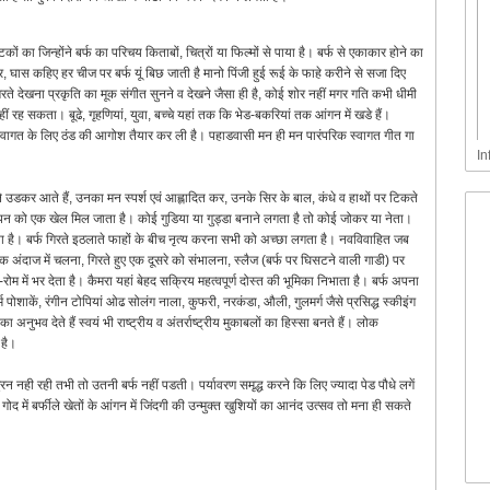
ं का जिन्होंने बर्फ का परिचय किताबों, चित्रों या फिल्मों से पाया है। बर्फ से एकाकार होने का
थर, घास कहिए हर चीज पर बर्फ यूं बिछ जाती है मानो पिंजी हुई रूई के फाहे करीने से सजा दिए
ते देखना प्रकृति का मूक संगीत सुनने व देखने जैसा ही है, कोई शोर नहीं मगर गति कभी धीमी
ं रह सकता। बूढे, गृहणियां, युवा, बच्चे यहां तक कि भेड-बकरियां तक आंगन में खडे हैं।
 स्वागत के लिए ठंड की आगोश तैयार कर ली है। पहाडवासी मन ही मन पारंपरिक स्वागत गीत गा
In
ौले उडकर आते हैं, उनका मन स्पर्श एवं आह्लादित कर, उनके सिर के बाल, कंधे व हाथों पर टिकते
बचपन को एक खेल मिल जाता है। कोई गुडिया या गुड्डा बनाने लगता है तो कोई जोकर या नेता।
करता है। बर्फ गिरते इठलाते फाहों के बीच नृत्य करना सभी को अच्छा लगता है। नवविवाहित जब
अंदाज में चलना, गिरते हुए एक दूसरे को संभालना, स्लैज (बर्फ पर घिसटने वाली गाडी) पर
म में भर देता है। कैमरा यहां बेहद सक्रिय महत्वपूर्ण दोस्त की भूमिका निभाता है। बर्फ अपना
पोशाकें, रंगीन टोपियां ओढ सोलंग नाला, कुफरी, नरकंडा, औली, गुलमर्ग जैसे प्रसिद्ध स्कीइंग
 अनुभव देते हैं स्वयं भी राष्ट्रीय व अंतर्राष्ट्रीय मुकाबलों का हिस्सा बनते हैं। लोक
 है।
ुरन नही रही तभी तो उतनी बर्फ नहीं पडती। पर्यावरण समृद्ध करने कि लिए ज्यादा पेड पौधे लगें
 में बर्फीले खेतों के आंगन में जिंदगी की उन्मुक्त खुशियों का आनंद उत्सव तो मना ही सकते