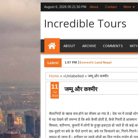
August 6, 2026
05:21:50 PM
About
Contact
More
Incredible Tours
ABOUT
ARCHIVE
COMMENTS
WIT
Latest
1:07 PM
Everest's Land Nepal
Home
» »Unlabelled »
जम्मू और कश्मीर
11
जम्मू और कश्मीर
Jul
2016
सैलानियों के ख्वाब सच होने का मौसम आ गया है। देश भर में लाखों लोग 
में यह देखने की तमन्ना है कि बर्फ कैसी होती है, कैसे गिरती है आसमा
शिमला, श्रीनगर, कुफरी में लोगों के हुजूम इकट्ठा हो जाते हैं जो कई-क
एक-दूसरे पर बर्फ के गोले दागने का, बर्फ पर फिसलने का, गिरने-गिरान
सफल हो जाता है। हनीमून पर उमडे जोडों का दिल गार्डन-गार्डन हो उठत