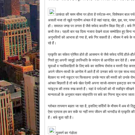
उत्कंठा की चरम सीमा पर होता है पर्यटक-मन, विशेषकर बाल पर्यटको
असली मजा तो खुले ग्रामीण अंचल में है जहां पहाड, खेत, वृक्ष, घर, पत्
हों। समतल जगह पर लगता है जैसे सफेद कालीन बिछा दिए हों। बर्फ गिर
कभी तेज। पहली बार यह दिव्य नजारा देखने वाला सम्मोहित हुए बिना नही
अनुभवियों को आभास हो गया है, बर्फ गिर सकती है। मौसम ने बर्फ के
रहे हैं।
प्रकृति का संकेत प्रेषित होते ही आसमान से जैसे सफेद परिंदे हौले-ह
गिरते हुए अपनी जादुई उपस्थिति के स्पंदन से आनंदित कर देते हैं। 
युवाओं व नवविवाहितों के लिए बर्फ का सामिप्य रोमांस व मस्ती पैदा 
अपने जीवन-साथी के आगोश में आते हैं तो उनका बर्फ पर एक साथ मादक 
बैठकर या स्नो स्कूटर पर फिसलना उनके प्यार की मस्ती को उनके रोम-रो
आंचल बिछाती है तो बर्फ खेल पे्रमी अपना साजो-सामान इकट्ठा कर गर्म 
प्वांइट्स की तरफ रुख करते हैं। यहां वे पर्यटकों को भी स्कीइंग सीखने का
मान्यताओं के अनुसार मकर संक्रांति पर बर्फ का गिरना शुभ माना जाता
ग्लोबल तापमान बढता जा रहा है, इसलिए सर्दियों के मौसम में अब वो ठिठ
ऐसा प्रयास हम कर सकें या नहीं मगर जीवन की भागदौड से प्रकृति की गोद
हैं। बर्फ बुला रही है।
गुलमर्ग का गंडोला