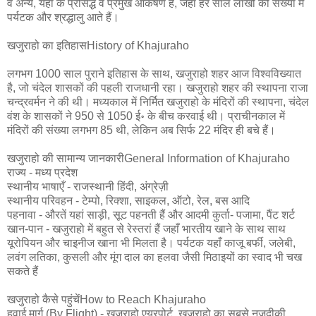
व अन्‍य, यहां के प्रसिद्ध व प्रमुख आकर्षण हैं, जहां हर साल लाखों की संख्या में
पर्यटक और श्रद्धालु आते हैं।
खजुराहो का इतिहासHistory of Khajuraho
लगभग 1000 साल पुराने इतिहास के साथ, खजुराहो शहर आज विश्वविख्यात
है, जो चंदेल शासकों की पहली राजधानी रहा। खजुराहो शहर की स्थापना राजा
चन्द्रवर्मन ने की थी। मध्यकाल में निर्मित खजुराहो के मंदिरों की स्थापना, चंदेल
वंश के शासकों ने 950 से 1050 ई॰ के बीच करवाई थी। प्राचीनकाल में
मंदिरों की संख्या लगभग 85 थी, लेकिन अब सिर्फ 22 मंदिर ही बचे हैं।
खजुराहो की सामान्य जानकारीGeneral Information of Khajuraho
राज्य - मध्य प्रदेश
स्थानीय भाषाएँ - राजस्थानी हिंदी, अंग्रेज़ी
स्थानीय परिवहन - टेम्पो, रिक्शा, साइकल, ऑटो, रेल, बस आदि
पहनावा - औरतें यहां साड़ी, सूट पहनती हैं और आदमी कुर्ता- पजामा, पैंट शर्ट
खान-पान - खजुराहो में बहुत से रेस्तरां हैं जहाँ भारतीय खाने के साथ साथ
यूरोपियन और चाइनीज खाना भी मिलता है। पर्यटक यहाँ काजू बर्फी, जलेबी,
लवंग लतिका, कुसली और मूंग दाल का हलवा जैसी मिठाइयों का स्वाद भी चख
सकते हैं
खजुराहो कैसे पहुंचेंHow to Reach Khajuraho
हवाई मार्ग (By Flight) - खजुराहो एयरपोर्ट, खजुराहो का सबसे नजदीकी