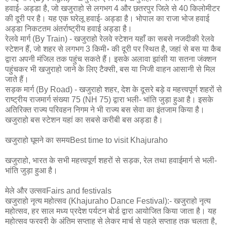
हवाई- अड्डा है, जो खजुराहो से लगभग 4 और छतरपुर जिले से 40 किलोमीटर
की दूरी पर है। यह एक घरेलू हवाई- अड्डा है। भोपाल का राजा भोज हवाई
अड्डा निकटतम अंतर्राष्ट्रीय हवाई अड्डा है।
रेलवे मार्ग (By Train) - खजुराहो रेलवे स्टेशन यहाँ का सबसे नजदीकी रेलवे
स्टेशन हैं, जो शहर से लगभग 3 किमी॰ की दूरी पर स्थित है, जहां से बस या कैब
द्वारा अपनी मंजिल तक पहुंच सकते हैं। इसके अलावा झांसी या सतना जंक्शन
पहुंचकर भी खजुराहो जाने के लिए टैक्सी, बस या निजी वाहन आसानी से मिल
जाते हैं।
सड़क मार्ग (By Road) - खजुराहो शहर, देश के दूसरे बड़े व महत्त्वपूर्ण शहरों से
राष्ट्रीय राजमार्ग संख्या 75 (NH 75) द्वारा भली- भांति जुड़ा हुआ है। इसके
अतिरिक्त राज्य परिवहन निगम ने भी राज्य बस सेवा का इंतजाम किया है।
खजुराहो बस स्टेशन यहां का सबसे करीबी बस अड्डा है।
खजुराहो घूमने का समयBest time to visit Khajuraho
खजुराहो, भारत के सभी महत्त्वपूर्ण शहरों से सड़क, रेल तथा हवाईमार्ग से भली-
भांति जुड़ा हुआ है।
मेले और उत्सवFairs and festivals
खजुराहो नृत्‍य महोत्‍सव (Khajuraho Dance Festival):- खजुराहो नृत्‍य
महोत्‍सव, हर साल मध्य प्रदेश पर्यटन बोर्ड द्वारा आयोजित किया जाता है। यह
महोत्‍सव फरवरी के अंतिम सप्ताह से लेकर मार्च से पहले सप्ताह तक चलता है,