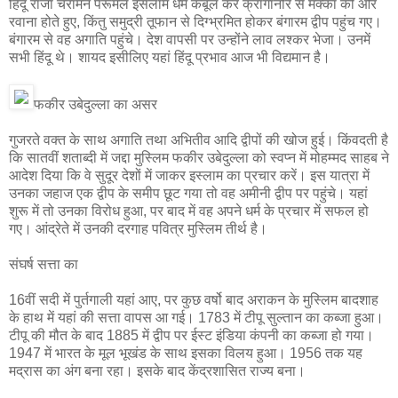
हिंदू राजा चेरामन पेरूमल इसलाम धर्म कबूल कर क्रांगानोर से मक्का की ओर
रवाना होते हुए, किंतु समुद्री तूफान से दिग्भ्रमित होकर बंगारम द्वीप पहुंच गए।
बंगारम से वह अगाति पहुंचे। देश वापसी पर उन्होंने लाव लश्कर भेजा। उनमें
सभी हिंदू थे। शायद इसीलिए यहां हिंदू प्रभाव आज भी विद्यमान है।
फकीर उबेदुल्ला का असर
गुजरते वक्त के साथ अगाति तथा अभितीव आदि द्वीपों की खोज हुई। किंवदती है
कि सातवीं शताब्दी में जद्दा मुस्लिम फकीर उबेदुल्ला को स्वप्न में मोहम्मद साहब ने
आदेश दिया कि वे सुदूर देशों में जाकर इस्लाम का प्रचार करें। इस यात्रा में
उनका जहाज एक द्वीप के समीप छूट गया तो वह अमीनी द्वीप पर पहुंचे। यहां
शुरू में तो उनका विरोध हुआ, पर बाद में वह अपने धर्म के प्रचार में सफल हो
गए। आंद्रेते में उनकी दरगाह पवित्र मुस्लिम तीर्थ है।
संघर्ष सत्ता का
16वीं सदी में पुर्तगाली यहां आए, पर कुछ वर्षो बाद अराकन के मुस्लिम बादशाह
के हाथ में यहां की सत्ता वापस आ गई। 1783 में टीपू सुल्तान का कब्जा हुआ।
टीपू की मौत के बाद 1885 में द्वीप पर ईस्ट इंडिया कंपनी का कब्जा हो गया।
1947 में भारत के मूल भूखंड के साथ इसका विलय हुआ। 1956 तक यह
मद्रास का अंग बना रहा। इसके बाद केंद्रशासित राज्य बना।